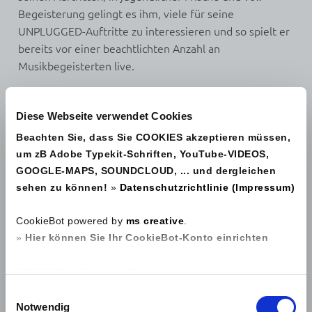
Begeisterung gelingt es ihm, viele für seine
UNPLUGGED-Auftritte zu interessieren und so spielt er
bereits vor einer beachtlichten Anzahl an
Musikbegeisterten live.
Diese Webseite verwendet Cookies
2002
Beachten Sie, dass Sie COOKIES akzeptieren müssen,
beschließt er, die Musik und die Malerei ganz zu seinem
um zB Adobe Typekit-Schriften, YouTube-VIDEOS,
Lebensinhalt zu machen. Er gibt den Beruf auf und
GOOGLE-MAPS, SOUNDCLOUD, ... und dergleichen
macht sich selbständig.
sehen zu können!
»
Datenschutzrichtlinie (Impressum)
CookieBot powered by
ms creative
.
2005
»
Hier können Sie Ihr CookieBot-Konto einrichten
Joe Prommer ist derzeit Mitte 40 und lebt mit seiner
NEUES 29.8.2020: Den USA wird vom EuGH kein angemessenes Datenschutzniveau bescheinigt
Freundin und Managerin in Gramastetten,
(Schrems II), da es keine unabhängigige Aufsichtsbehörde gibt und dadurch keinen effektiven
Einwilligungsauswahl
Oberösterreich, in einem idyllischem Häuschen, wo er
Notwendig
Rechtschutz personenbezogener Daten. Es besteht das Risiko, dass zB Geheimdienste oder