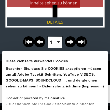
Inhalte sehen zu können
DETAILS
Seite auswählen
Diese Webseite verwendet Cookies
Joe Prommer
Beachten Sie, dass Sie COOKIES akzeptieren müssen,
Hubertusstraße 15, A-4201 Gramastetten
um zB Adobe Typekit-Schriften, YouTube-VIDEOS,
Tel.Nr.
+43 664 93 44 330
GOOGLE-MAPS, SOUNDCLOUD, ... und dergleichen
sehen zu können!
»
Datenschutzrichtlinie (Impressum)
Original Elvis-Show - Joe, einer der besten Elvis-
Imitatoren Österreichs - unplugged: Rock`n Roll,
CookieBot powered by
ms creative
.
Country, Blues, ... Malerei, Gitarrenunterricht,...
»
Hier können Sie Ihr CookieBot-Konto einrichten