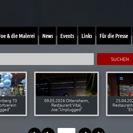
Joe & die Malerei
News
Events
Links
Für die Presse
HEN
begriff eingeben:
SUCHEN
enberg 70
09.05.2026 Ottensheim,
25.04.20
ortverein
Restaurant Vital,
Restaurant
gged"
Joe:"Unplugged"
"El
Seite auswählen