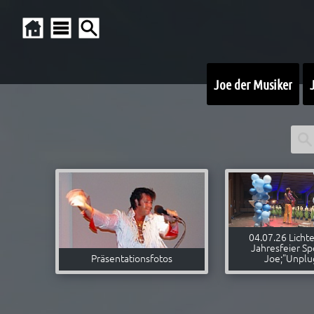
Joe der Musiker
SUC
Such
04.07.26 Licht
Jahresfeier Sp
Präsentationsfotos
Joe;"Unplu