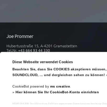
Joe Prommer
Hubertusstraße 15, A-4201 Gramastetten
Tel.Nr.
+43 664 93 44 330
Diese Webseite verwendet Cookies
Beachten Sie, dass Sie COOKIES akzeptieren müssen
SOUNDCLOUD, ... und dergleichen sehen zu können!
CookieBot powered by
ms creative
.
»
Hier können Sie Ihr CookieBot-Konto einrichten
NEUES 29.8.2020: Den USA wird vom EuGH kein angemessenes Datenschutzniveau bescheinigt (Schrems 