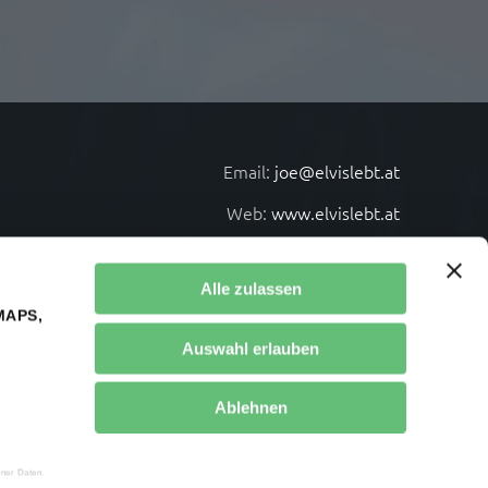
Email:
joe@elvislebt.at
Web:
www.elvislebt.at
Alle zulassen
MAPS,
Auswahl erlauben
Ablehnen
ner Daten.