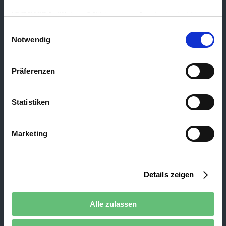
NEUES 29.8.2020: Den USA wird vom EuGH kein angemessenes Datenschutzniveau bescheinigt
(Schrems II), da es keine unabhängigige Aufsichtsbehörde gibt und dadurch keinen effektiven
Einwilligungsauswahl
Notwendig
Rechtschutz personenbezogener Daten. Es besteht das Risiko, dass zB Geheimdienste oder
Sicherheitsbehörden auf personenbezogene Daten zugreifen können durch Einbindung von zB YouTube /
Google und Sie ihre Betroffenenrechte, die Sie auf Basis der DSGVO haben (Auskunft, Einschränkung,
Präferenzen
Berichtigung, Löschung, Widerruf, etc.) oder auch ein Beschwerderecht in den USA oder gegenüber
Übermittlungsempfängern nicht erfolgreich durchsetzen können.
Statistiken
Marketing
Details zeigen
Alle zulassen