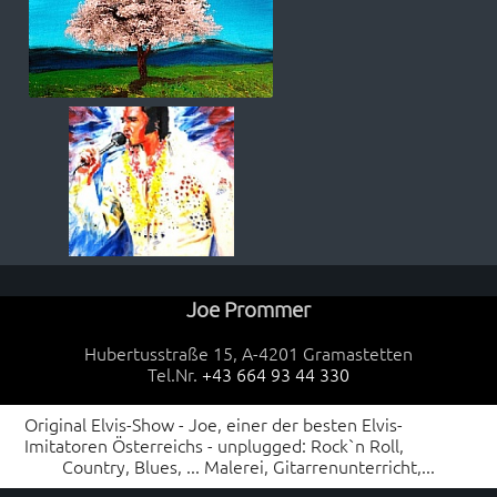
Joe Prommer
Hubertusstraße 15, A-4201 Gramastetten
Tel.Nr.
+43 664 93 44 330
Original Elvis-Show - Joe, einer der besten Elvis-
Imitatoren Österreichs - unplugged: Rock`n Roll,
Country, Blues, ... Malerei, Gitarrenunterricht,...