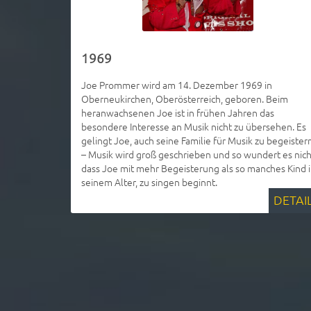
1969
Joe Prommer wird am 14. Dezember 1969 in
Oberneukirchen, Oberösterreich, geboren. Beim
heranwachsenen Joe ist in frühen Jahren das
besondere Interesse an Musik nicht zu übersehen. Es
gelingt Joe, auch seine Familie für Musik zu begeister
– Musik wird groß geschrieben und so wundert es nich
dass Joe mit mehr Begeisterung als so manches Kind 
seinem Alter, zu singen beginnt.
DETAI
1979
Mit 9 Jahren entdeckt Joe den "King of Rock 'n' Roll"
Elvis Presley und ist mit Leib und Seele Elvis-Fan. Er
sammelt sämtliche Artikel von Elvis Presley, welche e
sorgfältig verwahrt. Er freut sich daher auch heute
noch riesig, wenn er ab und zu Raritäten käuflich