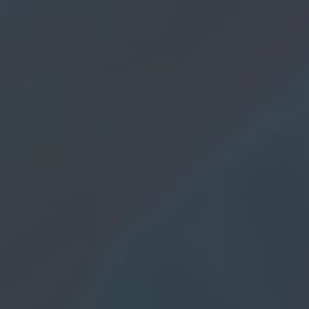
2002
beschließt er, die Musik und die Malerei ganz zu sein
Lebensinhalt zu machen. Er gibt den Beruf auf und
macht sich selbständig.
2005
Joe Prommer ist derzeit Mitte 40 und lebt mit seiner
Freundin und Managerin in Gramastetten,
Oberösterreich, in einem idyllischem Häuschen, wo er
die Ruhe und Umgebung gefunden hat, die er sich für
sein künstlerisches Schaffen stets gewünscht hat.
Joe Prommer kann auf umfangreiche
Livebanderfahrungen zurückgreifen. Joe Prommer
spielt all seine Songs unplugged von seiner Gitarre
bzw. auch seiner Mundharmonika begleitet und singt
live.