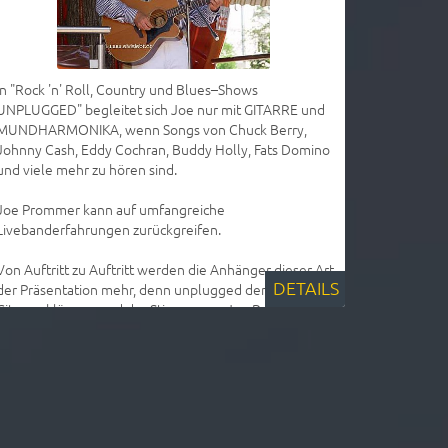
In "Rock 'n' Roll, Country und Blues–Shows
UNPLUGGED" begleitet sich Joe nur mit GITARRE und
MUNDHARMONIKA, wenn Songs von Chuck Berry,
Johnny Cash, Eddy Cochran, Buddy Holly, Fats Domino
und viele mehr zu hören sind.
Joe Prommer kann auf umfangreiche
Livebanderfahrungen zurückgreifen.
Von Auftritt zu Auftritt werden die Anhänger dieser Art
DETAILS
der Präsentation mehr, denn unplugged den
Gitarrenklängen und der Stimme von Joe Prommer zu
lauschen ist einzigartig und ein außergewöhnliches
Erlebnis – Joe lässt die 50er, 60er, 70er Jahre aufleben.