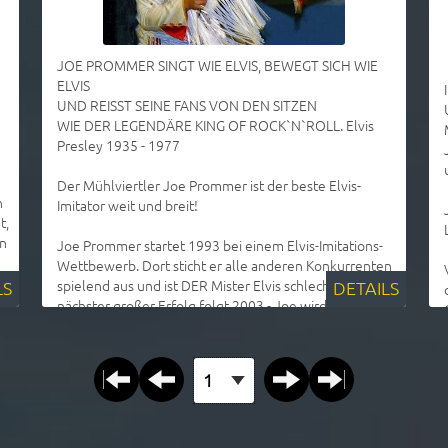
JOE PROMMER SINGT WIE ELVIS, BEWEGT SICH WIE
ELVIS
UND REISST SEINE FANS VON DEN SITZEN
WIE DER LEGENDÄRE KING OF ROCK`N`ROLL. Elvis
Presley 1935 - 1977
Der Mühlviertler Joe Prommer ist der beste Elvis-
n
Imitator weit und breit!
t,
in
Joe Prommer startet 1993 bei einem Elvis-Imitations-
Wettbewerb. Dort sticht er alle anderen Konkurrenten
spielend aus und ist DER Mister Elvis schlechthin. Sein
LS
DETAILS
nächster großer Erfolg folgt 2003 - Joe wird mit dem
Titel "Europas bester Elvis-Imitator" prämiert.
Seite auswählen
Seine Shows bei Stadtfesten und in Discotheken, Bars,
bei Hochzeiten, an Geburtstagen, und bei
Firmenfesten, lassen nicht nur Frauenherzen höher
r
schlagen, sondern begeistern jede Altersgruppe und
jedes Geschlecht. Joe singt LIVE Elvis-Klassiker wie kein