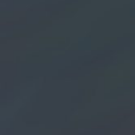
haben es ihm angetan.
Kein Wunder, dass er bereits in seiner Jugend viele
Blues, Rock 'n' Roll-, Countrysongs und sämtliche Elvis
Hits auf der Gitarre spielt und dazu singt.
"Elvis ist nicht mehr in", meinen damals seine Freunde
und belächeln ihn ob seiner Treue und Beharrlichkeit,
diese Musik weiterhin spielen zu wollen. Waren doch 
diesen 80er Jahren Hits von Bands wie zB Kiss, AC/DC
usw. und ebenso die Deutsche Welle modern.
Nach dem Stimmbruch stellt sich heraus, dass Joe der
Stimme Elvis sehr nahe kommt.
Nach der Schule tritt Joe beruflich in eine
Großhandelsfirma als Verkäufer ein . Seine Freizeit
gehört aber der Musik, der Malerei und dem Sport. Be
seinen Auftritten, in jugendlicher Frische und voll
Begeisterung gelingt es ihm, viele für seine
UNPLUGGED-Auftritte zu interessieren und so spielt e
bereits vor einer beachtlichten Anzahl an
Musikbegeisterten live.