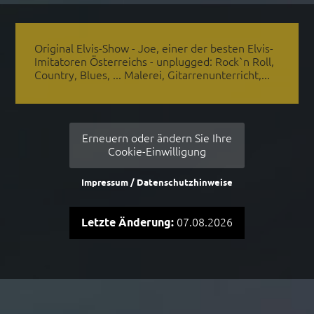
anderer. Es ist erstaunlich, wie auch die Jugend auf
Elvis-Songs, gesungen von Joe Prommer, emotionell
reagiert und sich mitreissen lässt.
Original Elvis-Show - Joe, einer der besten Elvis-
Imitatoren Österreichs - unplugged: Rock`n Roll,
Joe Prommer singt live und setzt eine große Anzahl an
Country, Blues, ... Malerei, Gitarrenunterricht,...
e
professionell produzierten Tracks im
n
Halbplaybackverfahren ein, was ihm erlaubt, kurze
Showeinlagen wie auch längere Engagements zur
Auswahl zu stellen. Ebenso ist es möglich, romantische
Erneuern oder ändern Sie Ihre
Songs, Blues, Gospels oder Gitarren-Hintergrund-
Cookie-Einwilligung
Livemusik zu buchen. Joe Prommer spielt ebenso
Songs unplugged, von seiner Gitarre bzw. auch seiner
Mundharmonika begleitet.
Impressum / Datenschutzhinweise
Letzte Änderung:
07.08.2026
ne
n