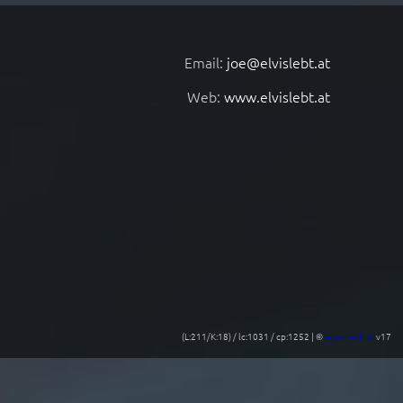
Email:
joe@elvislebt.at
Web:
www.elvislebt.at
(L:211/K:18) / lc:1031 / cp:1252 | ©
superweb.at
v17