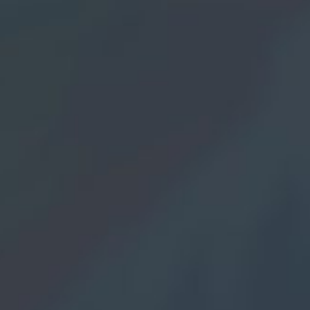
-
in
i
r