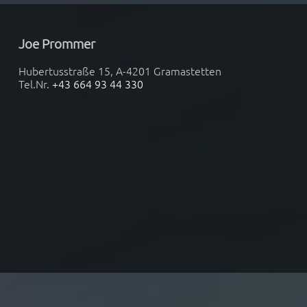
erwirbt oder Fans sie ihm als Geschenk zukommen
lassen..
Joe Prommer
Als Kleinkind entdeckt Joe dass er Talent zum Malen
Hubertusstraße 15, A-4201 Gramastetten
hat und so verbringt er seine Freizeit mit Malen. Einig
Tel.Nr.
+43 664 93 44 330
Jahre später beginnt er sich für Musik zu interessiere
und merkt, dass er ebenso ein talentierter Sänger ist.
Es sollten aber noch einige Jahre vergehen bis Joe
seine erste Gitarre bekommt. Aber ab diesem
Zeitpunkt widmet sich Joe fast ausschließlich seiner
Musik. Malen und Sport betreibt Joe immer noch aber
seine Leidenschaft gehört der Musik.
1980er Jahre
Zur Firmung wünscht sich Joe nichts sehnlicher als ei
Gitarre, die er auch bekommt. Mit dieser, seiner erste
Gitarre, übt er voll Begeisterung sieben Tage in der
Woche. Songs von Chuck Berry, Johnny Cash, Eddy
Cochran, Buddy Holly, Fats Domino und viele mehr