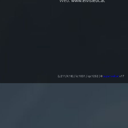
Web:
www.elvislebt.at
(L:211/K:18) / lc:1031 / cp:1252 | ©
superweb.at
v17