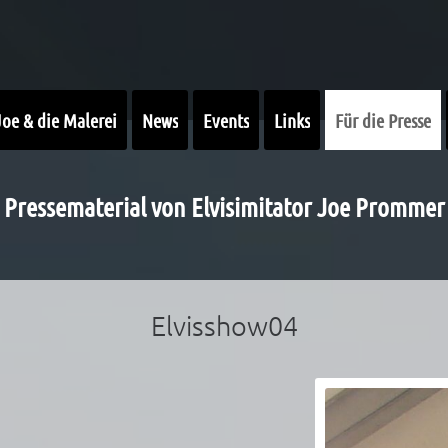
Joe & die Malerei
News
Events
Links
Für die Presse
Pressematerial von Elvisimitator Joe Prommer
Elvisshow04
r