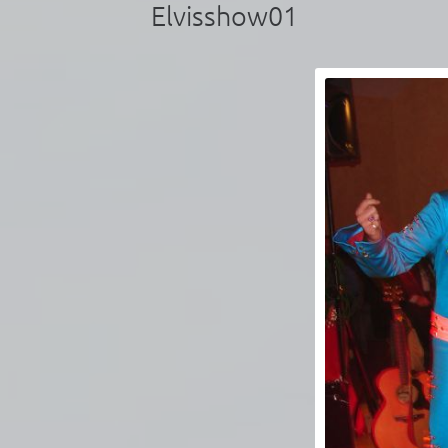
Elvisshow01
r