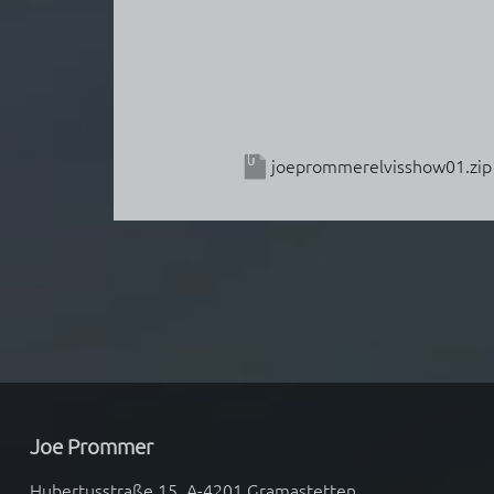
joeprommerelvisshow01.zip
Joe Prommer
Hubertusstraße 15, A-4201 Gramastetten