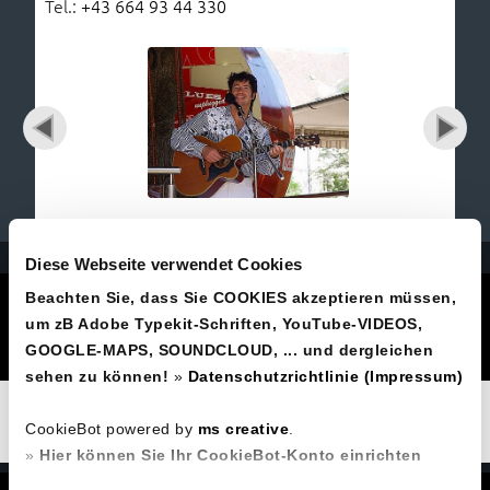
Tel.:
+43 664 93 44 330
Diese Webseite verwendet Cookies
Joe Prommer
Beachten Sie, dass Sie COOKIES akzeptieren müssen,
um zB Adobe Typekit-Schriften, YouTube-VIDEOS,
Hubertusstraße 15, A-4201 Gramastetten
Tel.Nr.
+43 664 93 44 330
GOOGLE-MAPS, SOUNDCLOUD, ... und dergleichen
sehen zu können!
»
Datenschutzrichtlinie (Impressum)
Original Elvis-Show - Joe, einer der besten Elvis-
Imitatoren Österreichs - unplugged: Rock`n Roll,
CookieBot powered by
ms creative
.
Country, Blues, ... Malerei, Gitarrenunterricht,...
»
Hier können Sie Ihr CookieBot-Konto einrichten