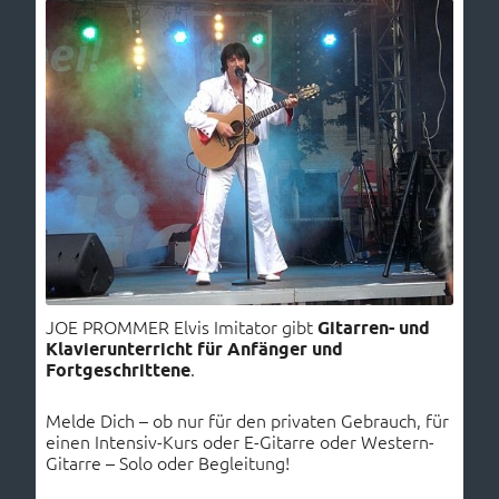
JOE PROMMER Elvis Imitator gibt
Gitarren- und
Klavierunterricht für Anfänger und
Fortgeschrittene
.
Melde Dich – ob nur für den privaten Gebrauch, für
einen Intensiv-Kurs oder E-Gitarre oder Western-
Gitarre – Solo oder Begleitung!