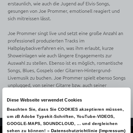
erstaunlich, wie auch die Jugend auf Elvis-Songs,
gesungen von Joe Prommer, emotionell reagiert und
sich mitreissen lässt.
Joe Prommer singt live und setzt eine große Anzahl an
professionell produzierten Tracks im
Halbplaybackverfahren ein, was ihm erlaubt, kurze
Showeinlagen wie auch längere Engagements zur
Auswahl zu stellen. Ebenso ist es möglich, romantische
Songs, Blues, Gospels oder Gitarren-Hintergrund-
Livemusik zu buchen. Joe Prommer spielt ebenso Songs
unplugged, von seiner Gitarre bzw. auch seiner
Mundharmonika begleitet.
Diese Webseite verwendet Cookies
Zurück
Beachten Sie, dass Sie COOKIES akzeptieren müssen,
um zB Adobe Typekit-Schriften, YouTube-VIDEOS,
GOOGLE-MAPS, SOUNDCLOUD, ... und dergleichen
Joe Prommer
sehen zu können!
»
Datenschutzrichtlinie (Impressum)