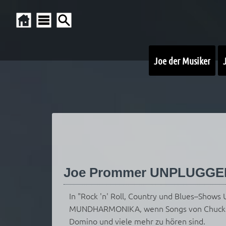
Joe der Musiker
Joe Prommer UNPLUGGED :
In "Rock 'n' Roll, Country und Blues–Show
MUNDHARMONIKA, wenn Songs von Chuck Ber
Domino und viele mehr zu hören sind.