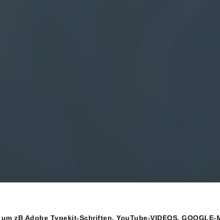
, um zB Adobe Typekit-Schriften, YouTube-VIDEOS, GOOGLE-