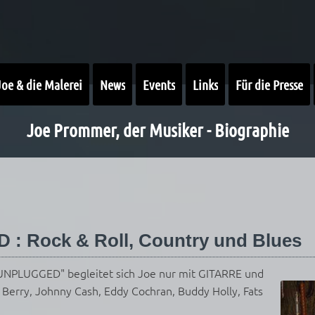
Joe & die Malerei
News
Events
Links
Für die Presse
Joe Prommer, der Musiker - Biographie
 Rock & Roll, Country und Blues
s UNPLUGGED" begleitet sich Joe nur mit GITARRE und
ry, Johnny Cash, Eddy Cochran, Buddy Holly, Fats