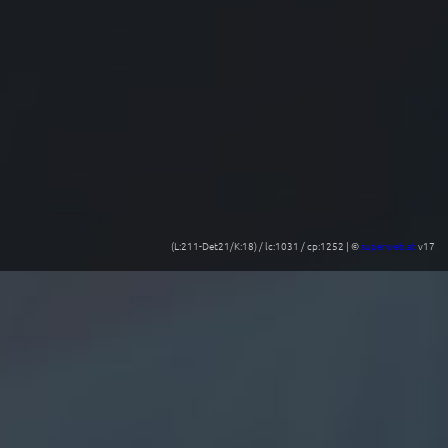
(L:211-Det21/K:18) / lc:1031 / cp:1252 | ©
superweb.at
v17