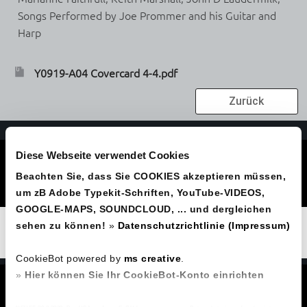
Songs Performed by Joe Prommer and his Guitar and
Harp
Y0919-A04 Covercard 4-4.pdf
Zurück
Joe Prommer
Diese Webseite verwendet Cookies
Hubertusstraße 15, A-4201 Gramastetten
Beachten Sie, dass Sie COOKIES akzeptieren müssen,
Tel.Nr.
+43 664 93 44 330
um zB Adobe Typekit-Schriften, YouTube-VIDEOS,
GOOGLE-MAPS, SOUNDCLOUD, ... und dergleichen
Original Elvis-Show - Joe, einer der besten Elvis-
sehen zu können!
»
Datenschutzrichtlinie (Impressum)
Imitatoren Österreichs - unplugged: Rock`n Roll,
Country, Blues, ... Malerei, Gitarrenunterricht,...
CookieBot powered by
ms creative
.
»
Hier können Sie Ihr CookieBot-Konto einrichten
Email:
joe@elvislebt.at