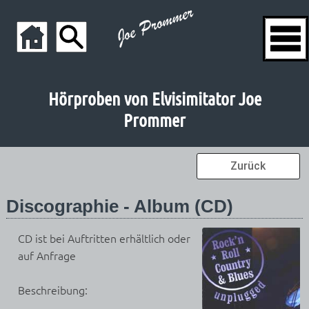
Hörproben von Elvisimitator Joe
Prommer
Zurück
Discographie - Album (CD)
CD ist bei Auftritten erhältlich oder
auf Anfrage
Beschreibung: